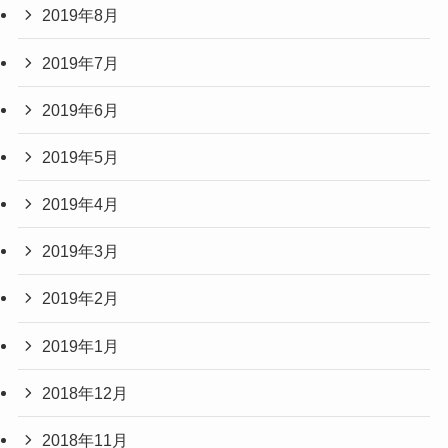
2019年8月
2019年7月
2019年6月
2019年5月
2019年4月
2019年3月
2019年2月
2019年1月
2018年12月
2018年11月