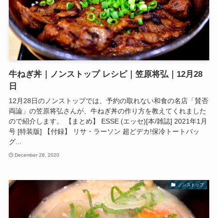
牛ねぎ丼｜ノンストップ レシピ｜笠原将弘｜12月28
日
12月28日のノンストップでは、予約の取れない和食の名店「賛否
両論」の笠原将弘さんが、牛ねぎ丼の作り方を教えてくれました
ので紹介します。 【まとめ】 ESSE (エッセ)[本/雑誌] 2021年1月
号 [特装版] 【付録】 リサ・ラーソン 超どデカ!保冷トートバッ
グ...
December 28, 2020
ノンストップ