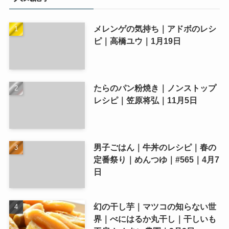
メレンゲの気持ち｜アドボのレシ
ピ｜高橋ユウ｜1月19日
たらのパン粉焼き｜ノンストップ
レシピ｜笠原将弘｜11月5日
男子ごはん｜牛丼のレシピ｜春の
定番祭り｜めんつゆ｜#565｜4月7
日
幻の干し芋｜マツコの知らない世
界｜べにはるか丸干し｜干しいも