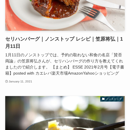
セリハンバーグ｜ノンストップ レシピ｜笠原将弘｜1
月11日
1月11日のノンストップでは、予約の取れない和食の名店「賛否
両論」の笠原将弘さんが、セリハンバーグの作り方を教えてくれ
ましたので紹介します。 【まとめ】 ESSE 2021年2月号【電子書
籍】posted with カエレバ楽天市場AmazonYahooショッピング
January 11, 2021
ノンストップ