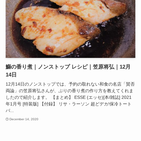
鰤の香り煮｜ノンストップ レシピ｜笠原将弘｜12月
14日
12月14日のノンストップでは、予約の取れない和食の名店「賛否
両論」の笠原将弘さんが、ぶりの香り煮の作り方を教えてくれま
したので紹介します。 【まとめ】 ESSE (エッセ)[本/雑誌] 2021
年1月号 [特装版] 【付録】 リサ・ラーソン 超どデカ!保冷トート
バ...
December 14, 2020