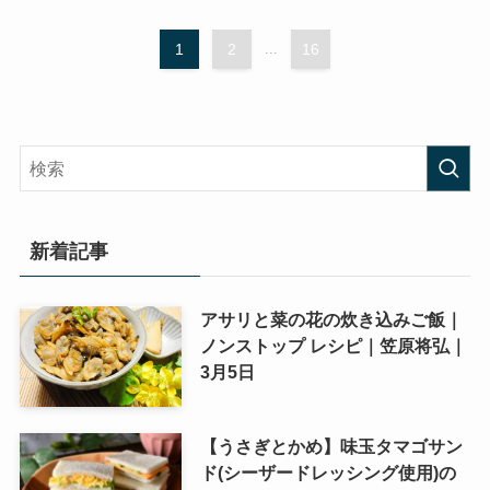
1
2
...
16
新着記事
アサリと菜の花の炊き込みご飯｜
ノンストップ レシピ｜笠原将弘｜
3月5日
【うさぎとかめ】味玉タマゴサン
ド(シーザードレッシング使用)の