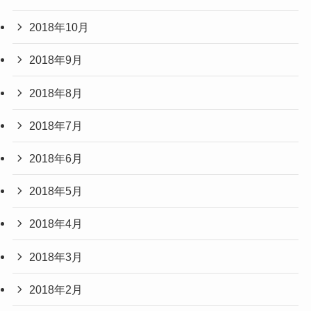
2018年10月
2018年9月
2018年8月
2018年7月
2018年6月
2018年5月
2018年4月
2018年3月
2018年2月