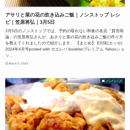
アサリと菜の花の炊き込みご飯｜ノンストップ レシ
ピ｜笠原将弘｜3月5日
3月5日のノンストップでは、予約の取れない和食の名店「賛否両
論」の笠原将弘さんが、あさりと菜の花の炊き込みご飯の作り方
を教えてくれましたので紹介します。 【まとめ】 ESSE(エッセ)
2024年4月号posted with カエレバ bookfanプレミアム Yahooショ
ッ...
March 5, 2024
ノンストップ