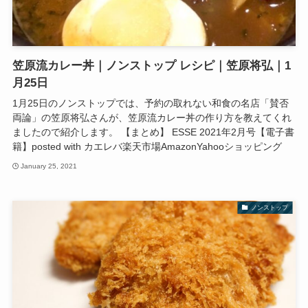
笠原流カレー丼｜ノンストップ レシピ｜笠原将弘｜1
月25日
1月25日のノンストップでは、予約の取れない和食の名店「賛否
両論」の笠原将弘さんが、笠原流カレー丼の作り方を教えてくれ
ましたので紹介します。 【まとめ】 ESSE 2021年2月号【電子書
籍】posted with カエレバ楽天市場AmazonYahooショッピング
January 25, 2021
ノンストップ