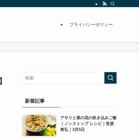
プライバシーポリシー
】
新着記事
アサリと菜の花の炊き込みご飯
｜ノンストップ レシピ｜笠原
将弘｜3月5日