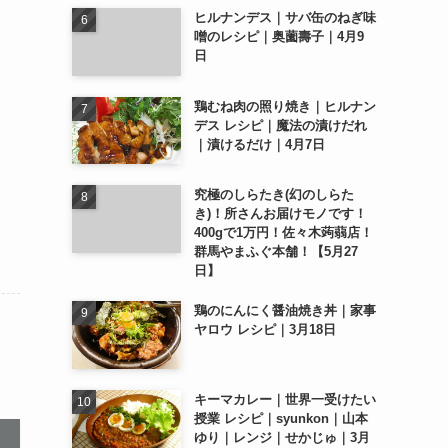
ヒルナンデス｜サバ缶のねぎ味
噌のレシピ｜奥薗壽子｜4月9
日
鶏むね肉の照り焼き｜ヒルナン
デス レシピ｜魔法の漬けだれ
｜漬けるだけ｜4月7日
究極のしらたき(幻のしらた
き)！所さんお届けモノです！
400gで1万円！佐々木蒟蒻店！
群馬やまふぐ本舗！【5月27
日】
鶏のにんにく醤油焼き丼｜家事
ヤロウ レシピ｜3月18日
キーマカレー｜世界一受けたい
授業 レシピ｜syunkon｜山本
ゆり｜レンジ｜せかじゅ｜3月