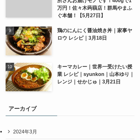
所さんお届けモノです！400gで1
万円！佐々木蒟蒻店！群馬やまふ
ぐ本舗！【5月27日】
鶏のにんにく醤油焼き丼｜家事ヤ
ロウ レシピ｜3月18日
キーマカレー｜世界一受けたい授
業 レシピ｜syunkon｜山本ゆり｜
レンジ｜せかじゅ｜3月21日
アーカイブ
2024年3月