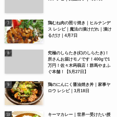
鶏むね肉の照り焼き｜ヒルナンデ
ス レシピ｜魔法の漬けだれ｜漬け
るだけ｜4月7日
究極のしらたき(幻のしらたき)！
所さんお届けモノです！400gで1
万円！佐々木蒟蒻店！群馬やまふ
ぐ本舗！【5月27日】
鶏のにんにく醤油焼き丼｜家事ヤ
ロウ レシピ｜3月18日
キーマカレー｜世界一受けたい授